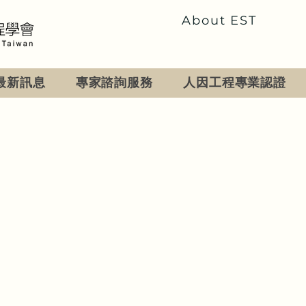
About EST
最新訊息
專家諮詢服務
人因工程專業認證