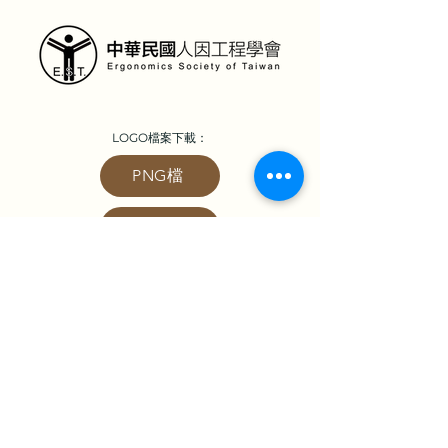
LOGO
檔案下
載：
PNG檔
AI檔
※需取得本學會同意後方可公開使用
地址：360301苗栗市恭敬里聯大1號 國立聯合大學 經營管理系
E-Mail：
est.assistant@gmail.com
｜學會助理：陳子諭
劃撥帳號：17008348｜戶名：中華民國人因工程學會
統一編號：98281742
版權所有 © 中華民國人因工程學會