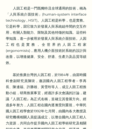
人因工程是一門既獨特且全球通用的技術，稱為
「人與系統介面技術」(human-system interface
technology , HSIT)。人因工程是科學，也是實務。
它是科學，因它致力於發展人與系統組件間的交互作
用，有關人類能力、限制及其他特徵的知識。這些科
學知識，進一步被用於發展人與系統介面技術。人因
工程也是實務，全世界的人因工程家
(ergonomists)，應用人機介面技術於系統的設計與
改善，以增進健康、安全、舒適、生產力及品質等績
效。
基於推廣台灣的人因工程，於1984年，由當時國
科會副研究員陳琰，邀請國內人因工程學者－李再
長、陳連福、許勝雄、黃雪玲等人，成立人因工程推
動小組，研商推展事宜，經過許多次會議的討論，建
議『人因工程』為正式名稱，並確立其發展方向。經
過多年努力，人因工程在國內逐漸受到重視，中華民
國人因工程學會於1992年七月間，由國內各大教授及
研究機構相關人員提議成立，以整合國內人因工程人
力資源，共同合作提升國內人因工程學術研究及相關