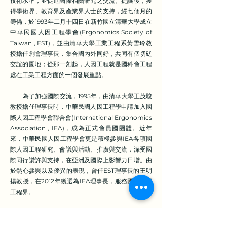
技術水準，並促進國際相關研究之交流。提議後，獲
得學術界、教育界及產業界人士的支持，經七個月的
籌備，於1993年二月十四日在新竹國立清華大學成立
中華民國人因工程學會(Ergonomics Society of
Taiwan , EST)，並由清華大學工業工程系黃雪玲教
授擔任創會理事長，集合國內外同好，共同有個切磋
交誼的園地；從那一刻起，人因工程就是國科會工程
處在工業工程方面的一個發展重點。
為了加強國際交流，1995年，由清華大學王茂駿
教授擔任理事長時，中華民國人因工程學申請加入國
際人因工程學會聯合會(International Ergonomics
Association , IEA)，成為正式會員國團體。近年
來，中華民國人因工程學會更是積極參與IEA各項國
際人因工程研究、會議與活動、推廣與交流，深受國
際同行讚許與支持，在亞洲及國際上影響力日增。由
於熱心參與以及優異的表現，曾任EST理事長的王明
揚教授，在2012年獲選為IEA理事長，服務國際人因
工程界。
至今本學會已屆而立之年，回顧過往30年的建樹
和發展印記，由衷感謝前人所奠定的厚實基礎。