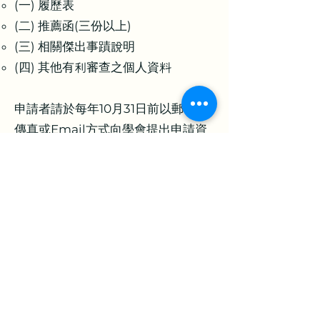
(一) 履歷表
(二) 推薦函(三份以上)
(三) 相關傑出事蹟說明
(四) 其他有利審查之個人資料
申請者請於每年10月31日前以郵件、
傳真或Email方式向學會提出申請資
料，詳細辦法以及申請資料表(PDF
及Word)請參考附件說明。
EST會士遴選資料表.docx
EST會士遴選辦法.pdf