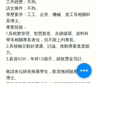
工作經歷：不拘。
語文條件：不拘。
學歷要求：工工、企管、機械、資工等相關科
系博士。
專業技能：
1.具精實管理、智慧製造、永續循環、資料科
學等相關專長者佳，但不限上列專長。
2.具積極主動於溝通、討論、推動專案進度能
力。
3.薪資60K，年終1.5個月，績效獎金另計。
敬請各位師長推薦學生，歡迎無經驗應屆畢業
博士。
若有意願敬請聯繫虎科大精實智慧製造實驗室
李老師。
E-mail: 
mhli@nfu.edu.tw
Line ID:menghuali
上一章
下一章
行動電話：0952-997552
地址：360301苗栗市恭敬里聯大1號 國立聯合大學 經營管理系