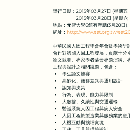
舉行日期：2015年03月27日 (星期
                    2015年0
地點：元智大學6館有庠廳(3月28日)
網址：
http://www.est.org.tw/est2
中華民國人因工程學會年會暨學術研
合作對我國人因工程發展，貢獻十分
論文競賽、專家學者蒞會專題演講、
工程與設計之相關議題，包含：
學生論文競賽
高齡化、族群差異與通用設計
認知與決策
行為、表現、能力與限制
大數據、久續性與交通運輸
醫護系統人因工程與病人安全
人因工程於製造業與服務業的應
人機互動與擴增實境
工作、工具與環境設計