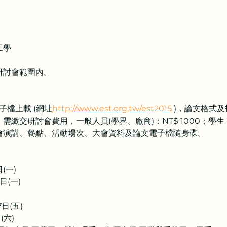
工學
研討會範圍內。
電子檔上載 (網址
http://www.est.org.tw/est2015
 )，論文格式
位）需繳交研討會費用，一般人員(學界、廠商)：NT$ 1000；學生：
有研討會演講、餐點、活動場次、大會資料及論文電子檔隨身碟。
(一)
日(一)
)
日(五)
(六)