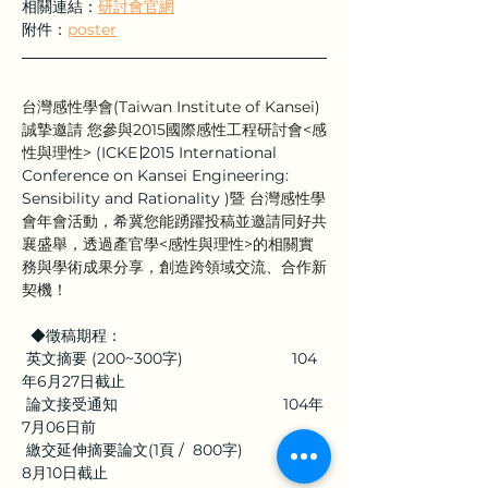
相關連結：
研討會官網
附件：
poster
台灣感性學會(Taiwan Institute of Kansei)
誠摯邀請 您參與2015國際感性工程研討會<感
性與理性> (
ICKE∣2015 International 
Conference on Kansei Engineering: 
Sensibility and Rationality )
暨 台灣感性學
會年會活動，希冀您能踴躍投稿並邀請同好共
襄盛舉，透過產官學<感性與理性>的相關實
務與學術成果分享，創造跨領域交流、合作新
契機！
◆
徵稿期程：
 英文摘要
 (200~300
字
)                         104
年
6
月
27
日截止
 論文接受通知
                                      104
年
7
月
06
日前
 繳交延伸摘要論文
(1
頁 
/  800
字
)         104
年
8
月
10
日截止