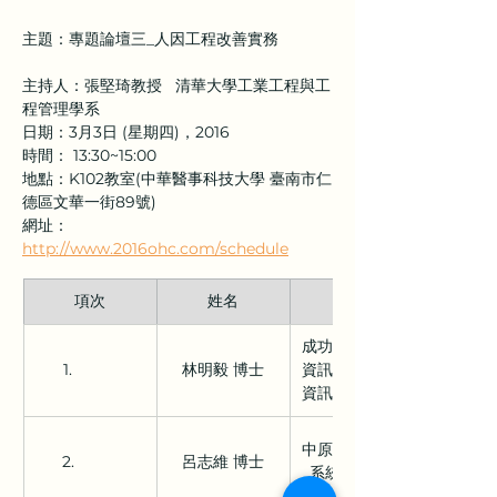
主題：專題論壇三_人因工程改善實務
主持人：張堅琦教授   清華大學工業工程與工
程管理學系
日期：3月3日 (星期四)，2016
時間： 13:30~15:00
地點：K102教室(中華醫事科技大學 臺南市仁
德區文華一街89號)
網址：
http://www.2016ohc.com/schedule
項次
姓名
單位
成功大學工業與
1.          
林明毅 博士
資訊管理學系暨
資訊管理研究所
中原大學工業與
2.          
呂志維 博士
系統工程學系