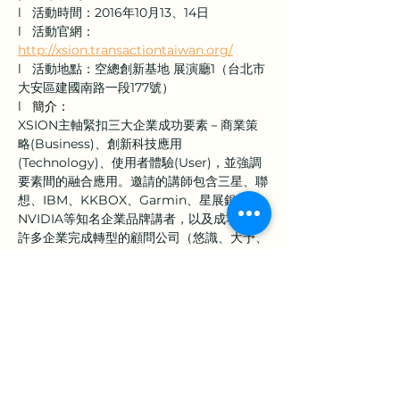
l   活動時間：2016年10月13、14日
l   活動官網：
http://xsion.transactiontaiwan.org/
l   活動地點：空總創新基地 展演廳1（台北市
大安區建國南路一段177號）
l   
簡介：
XSION主軸緊扣三大企業成功要素－商業策
略(Business)、創新科技應用
(Technology)、使用者體驗(User)，並強調
要素間的融合應用。邀請的講師包含三星、聯
想、IBM、KKBOX、Garmin、星展銀行、
NVIDIA等知名企業品牌講者，以及成功協助
許多企業完成轉型的顧問公司（悠識、大予、
PEBBO、beBit、UX Consulting、
Continuum）、全方位品牌管家（奧美集
團）以及長年研究人機介面、人因工程的學界
菁英，冀成為臺灣最注重創新創意的平台，為
上一章
下一章
所有與會者帶來嶄新思維與視野。
地址：360301苗栗市恭敬里聯大1號 國立聯合大學 經營管理系