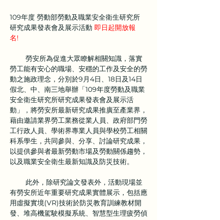
109年度 勞動部勞動及職業安全衛生研究所 
研究成果發表會及展示活動
 即日起開放報
名! 
        勞安所為促進大眾瞭解相關知識，落實
勞工能有安心的職場、安穩的工作及安全的勞
動之施政理念，分別於9月4日、18日及14日
假北、中、南三地舉辦「109年度勞動及職業
安全衛生研究所研究成果發表會及展示活
動」，將勞安所最新研究成果推廣至產業界，
藉由邀請業界勞工業務從業人員、政府部門勞
工行政人員、學術界專業人員與學校勞工相關
科系學生，共同參與、分享、討論研究成果，
以提供參與者最新勞動市場及勞動關係趨勢，
以及職業安全衛生最新知識及防災技術。
        此外，除研究論文發表外，活動現場並
有勞安所近年重要研究成果實體展示，包括應
用虛擬實境(VR)技術於防災教育訓練教材開
發、堆高機駕駛模擬系統、智慧型生理疲勞偵