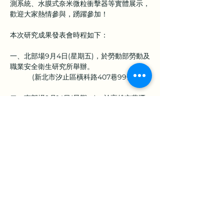
測系統、水膜式奈米微粒衝擊器等實體展示，
歡迎大家熱情參與，踴躍參加！
本次研究成果發表會時程如下：
一、北部場9月4日(星期五)，於勞動部勞動及
職業安全衛生研究所舉辦。
           (新北市汐止區橫科路407巷99號)
二、南部場9月14日(星期一)，於高雄市蓮潭
國際會館舉辦。
           (高雄市左營區崇德路801號)
三、中部場9月18日(星期五)，於台中世界貿
易中心舉辦。
           (台中市西屯區天保街60號)
研習時數：單日全程參與者將核發6小時公務
人員、職業安全衛生業務主管或職業安全衛生
上一章
下一章
管理人員，教育訓練時數證明。