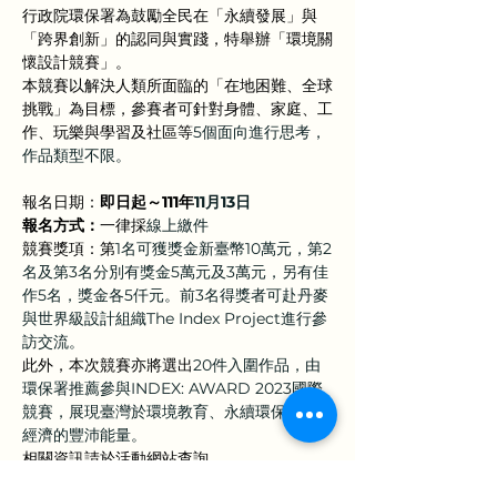
行政院環保署為鼓勵全民在「永續發展」與
「跨界創新」的認同與實踐，特舉辦「環境關
懷設計競賽」。
本競賽以解決人類所面臨的「在地困難、全球
挑戰」為目標，參賽者可針對身體、家庭、工
作、玩樂與學習及社區等
5
個面向進行思考，
作品類型不限。
報名日期：
即日起～111年
11
月
13
日
報名方式：
一律採
線上繳件
競賽獎項：第
1
名可獲獎金新臺幣
10
萬元，第
2
名及第
3
名分別有獎金
5
萬元及
3
萬元，另有佳
作
5
名，獎金各
5
仟元。前
3
名得獎者可赴丹麥
與世界級設計組織
The Index Project
進行參
訪交流。
此外，本次競賽亦將選出
20
件入圍作品，由
環保署推薦參與
INDEX: AWARD 2023
國際
競賽，展現臺灣於環境教育、永續環保與循環
經濟的豐沛能量。
相關資訊請於活動網站查詢
https://
www.epadesign.tw/
，或臉書搜尋