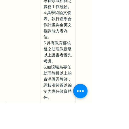
專長領域相關之
實務工作經驗。
4.具學術論文發
表、執行產學合
作計畫與全英文
授課能力者為
佳。
5.具有教育部核
發之助理教授級
以上證書者優先
考慮。
6.如現職為專任
助理教授以上的
資深優秀教師，
經核准後得以編
制內專任師資聘
任。
聘用單位
姓名：人資處李
聯絡人
小姐
電話：04-
23323000 分機