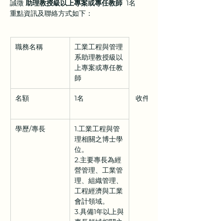
誠徵 
助理教授級以上專案或專任教師
  1名
重點資訊及聯絡方式如下：
職務名稱
工業工程與管理
系助理教授級以
上專案或專任教
師
名額
1名
 收件截止日
學歷/專長
1.工業工程與管
理相關之博士學
位。
2.主要專長為經
營管理、工業管
理、組織管理、
工程經濟與工業
會計領域。
3.具備1年以上與