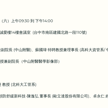
六）上午09:30 到 下午14:00
愛樓14樓會議室  (台中市南區建國北路一段110號)
進 教授兼副院長 (中山附醫)、蘇國瑋 特聘教授兼理事長 (高科大資管系
田雨生 教授兼副院長（中山附醫醫學影像部）
協慶 教授 (北科大工管系)
人因危害預防舒緩新科技-陳逸弘 董事長 (歐立達股份有限公司)、卓永仁 