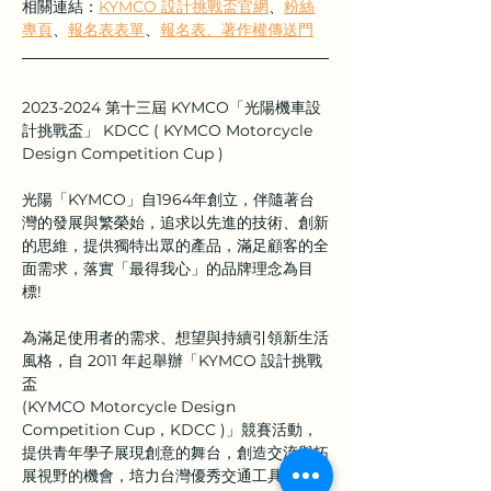
相關連結：
KYMCO 設計挑戰盃官網
、
粉絲
專頁
、
報名表表單
、
報名表、著作權傳送門
2023-2024 第十三屆 KYMCO「光陽機車設
計挑戰盃」 KDCC ( KYMCO Motorcycle 
Design Competition Cup )
光陽「KYMCO」自1964年創立，伴隨著台
灣的發展與繁榮始，追求以先進的技術、創新
的思維，提供獨特出眾的產品，滿足顧客的全
面需求，落實「最得我心」的品牌理念為目
標!
為滿足使用者的需求、想望與持續引領新生活
風格，自 2011 年起舉辦「KYMCO 設計挑戰
盃
(KYMCO Motorcycle Design 
Competition Cup，KDCC )」競賽活動，
提供青年學子展現創意的舞台，創造交流與拓
展視野的機會，培力台灣優秀交通工具設計人