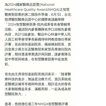
為2024國家醫療品質獎(National 
Healthcare Quality Award,NHQA)之智慧
醫療類競賽的第二階段作準備，8月1日，台北
慈濟醫院醫療品質中心於國際會議廳舉辦
「2024智慧醫療競賽-院內成果發表會暨輔導
活動」，邀請院內參賽團隊依序口頭報告參賽
內容，共計12組參加。醫品中心特邀中華人民
人因工程學會理事長蘇國瑋特聘教授擔任專家
評審，並由張恒嘉副院長、楊緒棣副院長、資
訊室黃少甫主任及醫務部朱家慧高專擔任院內
評審，期待透過專業講評與回饋，讓參賽隊伍
從中學習與精進，在智慧醫療競賽中綻放異
彩。
首先由主席張恒嘉副院長致詞表示：「隨著醫
療科技的進步，無論是治療方式、資訊系統或
是醫療設備等等都與時俱進，期許這次的發表
大家都能獲益良多、滿載而歸，一起為成為智
慧醫院努力。」
接著，曾經擔任過三年NHQA智慧醫療評審