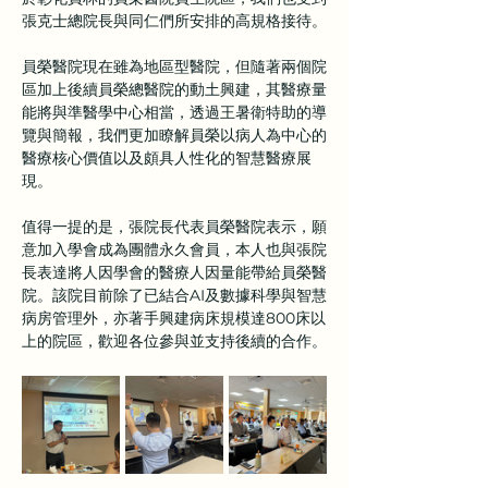
張克士總院長與同仁們所安排的高規格接待。
員榮醫院現在雖為地區型醫院，但隨著兩個院
區加上後續員榮總醫院的動土興建，其醫療量
能將與準醫學中心相當，透過王暑衛特助的導
覽與簡報，我們更加瞭解員榮以病人為中心的
醫療核心價值以及頗具人性化的智慧醫療展
現。
值得一提的是，張院長代表員榮醫院表示，願
意加入學會成為團體永久會員，本人也與張院
長表達將人因學會的醫療人因量能帶給員榮醫
院。該院目前除了已結合AI及數據科學與智慧
病房管理外，亦著手興建病床規模達800床以
上的院區，歡迎各位參與並支持後續的合作。