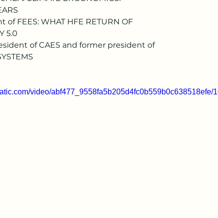
EARS
dent of FEES: WHAT HFE RETURN OF
 5.0
esident of CAES and former president of
 SYSTEMS
xstatic.com/video/abf477_9558fa5b205d4fc0b559b0c638518efe/1