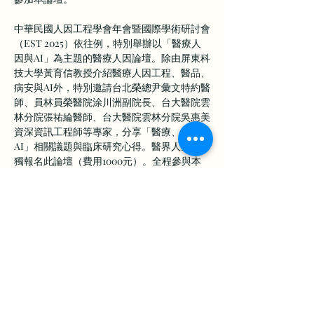
中華民國人因工程學會年會暨國際學術研討會
（EST 2025）依往例，特別舉辦以「醫療人
因與AI」為主題的醫療人因論壇。除由屏東科
技大學黃育信教授介紹醫療人因工程、醫品、
病安與AI外，特別邀請台北榮總尹彙文特約醫
師、員林員榮醫院涂川洲副院長、台大醫院雲
林分院張祐綸醫師、台大醫院雲林分院吳惠美
資深資訊工程師等專家，分享「醫療、人因與
AI」相關議題與臨床研究心得。醫界人士可單
獨報名此論壇（費用1000元）。全程參與本
次論壇者，可獲得3.5小時繼續教育時數證
明。詳細報名訊息請參考報名繳費網頁
（
https://www.2025est.com/
），歡迎各位醫
上一章
下一章
界同仁踴躍報名參加，謝謝。
地址：360301苗栗市恭敬里聯大1號 國立聯合大學 經營管理系
E-Mail：
est.assistant@gmail.com
｜學會助理：陳子諭
劃撥帳號：17008348｜戶名：中華民國人因工程學會
統一編號：98281742