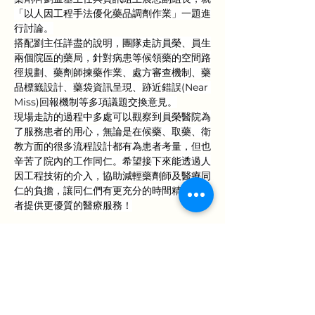
「以人因工程手法優化藥品調劑作業」一題進
行討論。
搭配劉主任詳盡的說明，團隊走訪員榮、員生
兩個院區的藥局，針對病患等候領藥的空間路
徑規劃、藥劑師揀藥作業、處方審查機制、藥
品標籤設計、藥袋資訊呈現、跡近錯誤(Near 
Miss)回報機制等多項議題交換意見。
現場走訪的過程中多處可以觀察到員榮醫院為
了服務患者的用心，無論是在候藥、取藥、衛
教方面的很多流程設計都有為患者考量，但也
辛苦了院內的工作同仁。希望接下來能透過人
因工程技術的介入，協助減輕藥劑師及醫療同
仁的負擔，讓同仁們有更充分的時間精力為患
者提供更優質的醫療服務！
上一章
下一章