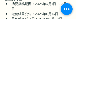
摘要徵稿期間：2025年4月1日 ～ 5月31
日
徵稿結果公告：2025年6月16日
早鳥報名截止日：2025年6月30日
大會科技探索之旅：2025年8月28日
📄 
徵稿說明文件
與
大會主席歡迎詞
請點選右
側文件檢閱：👉 [
Call for Abstract / 
Abstract Submission Guidelines
]
誠摯邀請全球職業衛生領域的學者、專業人員
踴躍
投稿與參與
，共襄盛舉，推動亞太區域職
業衛生的永續發展。
上一章
下一章
地址：360301苗栗市恭敬里聯大1號 國立聯合大學 經營管理系
E-Mail：
est.assistant@gmail.com
｜學會助理：陳子諭
劃撥帳號：17008348｜戶名：中華民國人因工程學會
統一編號：98281742
版權所有 © 中華民國人因工程學會