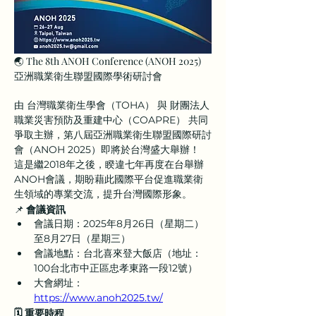
🌏 The 8th ANOH Conference (ANOH 2025) 
亞洲職業衛生聯盟國際學術研討會
由 台灣職業衛生學會（TOHA） 與 財團法人
職業災害預防及重建中心（COAPRE） 共同
爭取主辦，第八屆亞洲職業衛生聯盟國際研討
會（ANOH 2025）即將於台灣盛大舉辦！
這是繼2018年之後，睽違七年再度在台舉辦
ANOH會議，期盼藉此國際平台促進職業衛
生領域的專業交流，提升台灣國際形象。
📌
 會議資訊
會議日期：2025年8月26日（星期二）
至8月27日（星期三）
會議地點：台北喜來登大飯店（地址：
100台北市中正區忠孝東路一段12號）
大會網址：
https://www.anoh2025.tw/
🗓 重要時程