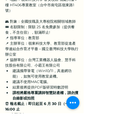
樓 HT406專業教室（台中市南屯區嶺東路1
號）
👥 對象：全國技職及大專校院相關領域教師
🎟 名額限制：限額 25 名免費參加（提供餐
食，不含住宿），額滿即止!
📌 指導單位：教育部
📌 主辦單位：嶺東科技大學、教育部促進產
學連結合作育才平臺－國立臺灣科技大學執行
辦公室
📌 協辦單位：台灣工業機器人協會、慧手科
技股份有限公司、小霸王有限公司
建議攜帶筆電（Win10/11，具連網功
能），如無可使用教室桌機。
建議不使用MAC電腦。
結業後將提供PDF版研習時數證明
課程將嚴格尊重講師智慧財產權，請勿擅
自錄影或拍照
⏰ 報名截止：即日起至 6 月 30 日（一）
16:00 止
👉 立即報名 👉 