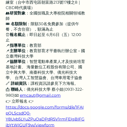
練室（台中市西屯區朝富路213號17樓之8｜
CBD時代廣場）
👥
研習對象
：全國技職及大專校院相關領域教
師
🎟 
名額限制
：限額30名免費參加（提供午
餐，不含住宿），額滿為止
⏰
報名截止
：即日起至 6月6日（五）12:00 
止
📌
指導單位
：教育部
📌
主辦單位
：教育部育才平臺執行辦公室－國
立臺灣科技大學
📌
協辦單位
：智慧電動車產業人才及技術培育
基地計畫、 海量數位工程股份有限公司、國
立中興大學、南臺科技大學、僑光科技大
學、 台灣人工智慧協會、台灣車用電子協會
🔗
 詳細資訊
：課程資訊請參見下方海報。
📩 
聯絡人
：僑光科技大學 蔡小姐(0931-322-
980)📧 
emcaut@gmail.com
👉 立即報名 👉 
https://docs.google.com/forms/d/e/1FAI
pQLScsdQ0-
Y8Uxb5LYuZPuOaDPdR5V1rmFEIgBIFG
ibYtWIGUF9w/viewform