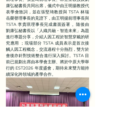
康弘秘書長共同出席，儀式中由王明揚教授代
表學會致詞，並在張堅琦教授與 TSTA 林瑞
岳榮譽理事長的見證下，由王明揚前理事長與 
TSTA 李貴琪理事長完成書面簽署 。隨後由
劉康弘秘書長以「人織共融・智造未來」為題
進行專題分享，介紹人因工程於智慧穿戴的研
究應用 ；現場部分 TSTA 成員表示是首次接
觸人因工程概念，交流過程十分熱烈，雙方於
會後亦針對技術整合進行深入探討。TSTA 目
前已規劃出席由本學會主辦、將於中原大學舉
行的 EST2026 年度盛會，期待未來雙方能持
續深化跨領域的產學合作。