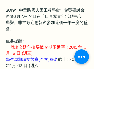
2019
年中華民國人因工程學會年會暨研討會
將於3月22~24日在「日月潭青年活動中心」
舉辦。
非常歡迎您報名參加這個一年一度的盛
會。
重要提醒 : 
一般論文延伸摘要繳交期限延至 : 2019年 01 
月 16 日 (週三)
學生專題
論文
競賽(全文)報名
截止
 : 2019年 
02 月 02 日 (週六) 
學生專題
設計
競賽(作品)報名
截止
 : 2019年 
02 月 22 日 (週五)
詳細說明可參閱大會網頁(
網
上一章
下一章
址:
http://www.est.org.tw/est2019/
)。
地址：360301苗栗市恭敬里聯大1號 國立聯合大學 經營管理系
E-Mail：
est.assistant@gmail.com
｜學會助理：陳子諭
劃撥帳號：17008348｜戶名：中華民國人因工程學會
統一編號：98281742