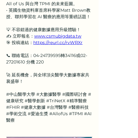
All of Us 與台灣 TPMI 的未來藍圖。
• 英國生物資料庫首席科學家Matt Brown教
授、聯邦學習在 AI 醫療的應用等重磅話題！
💡 不容錯過的健康數據應用升級體驗！
✍️ 立即報名：
www.csmubigdata.tw
🎯 投稿連結：
https://reurl.cc/rvWRXr
📞 聯絡電話：04-24739595轉34116或02-
27201610 分機 220
🚀 延長機會，與全球頂尖醫學大數據專家共
襄盛舉！
#中山醫學大學
#大數據醫學
#國際研討會
#
健康研究
#醫學創新
#TriNetX
#精準醫療
#FHIR
#健康大數據
#台灣醫學
#醫療科技
#學術交流
#愛迪生獎
#AllofUs
#TPMI
#AI
醫療