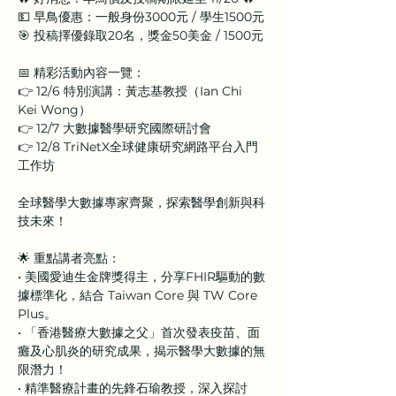
💵 早鳥優惠：一般身份3000元 / 學生1500元
🎯 投稿擇優錄取20名，獎金50美金 / 1500元
📅 精彩活動內容一覽：
👉 12/6 特別演講：黃志基教授（Ian Chi 
Kei Wong）
👉 12/7 大數據醫學研究國際研討會
👉 12/8 TriNetX全球健康研究網路平台入門
工作坊
全球醫學大數據專家齊聚，探索醫學創新與科
技未來！
🌟 重點講者亮點：
• 美國愛迪生金牌獎得主，分享FHIR驅動的數
據標準化，結合 Taiwan Core 與 TW Core 
Plus。
• 「香港醫療大數據之父」首次發表疫苗、面
癱及心肌炎的研究成果，揭示醫學大數據的無
限潛力！
• 精準醫療計畫的先鋒石瑜教授，深入探討 