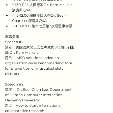
10:30-11:15 人因專家Dr. Ram Maikala 
演講與Q&A
11:15-12:00 韓國漢陽大學Dr. Seul-
Chan Lee演講與Q&A
12:00-15:00 第十七屆第3次理監事會議
演講資訊：
Speech 
#1
: 
講者：美國國家勞工安全專家與SCI期刊副主
編 Dr. Ram Maikala 
題目： MSD solutions index: an 
organization-level benchmarking tool 
for prevention of musculoskeletal 
disorders
Speech 
#2
:
講者： Dr. Seul-Chan Lee, Depertment 
of Human-Computer Interaction, 
Hanyang University 
題目：How to start international 
collaborative research